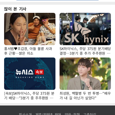
많이 본 기사
홍서범♥조갑경, 아들 불륜 사과
SK하이닉스, 주당 375원 분기배당
후 근황…밝은 미소
결정…3분기 중 추가 주주환원 발
표
[속보]SK하이닉스, 주당 375원 분
최성원, 백혈병 두 번 투병…"배우
기 배당…"3분기 중 주주환원 방
가 내 길 아닌가 싶었다"
안 확정"
회사소개
제휴/컨텐츠 판매
약관·정책
고충처리