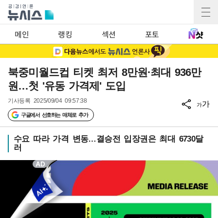
메인
랭킹
섹션
포토
북중미월드컵 티켓 최저 8만원·최대 936만
원…첫 '유동 가격제' 도입
기사등록
2025/09/04 09:57:38
가
가
구글에서 선호하는 매체로 추가
수요 따라 가격 변동…결승전 입장권은 최대 6730달
러