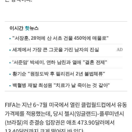
이시간
핫
뉴스
"서장훈, 28억에 산 서초 건물 450억에 매물로"
'서준맘' 박세미, 연하 남친과 열애 "결혼 전제"
황기순 "원정도박 후 필리핀서 2년 불법체류"
백혈병 재발 최성원 "치료가 날 죽이는 것 같아"
FIFA는 지난 6~7월 미국에서 열린 클럽월드컵에서 유동
가격제를 적용했는데, 당시 첼시(잉글랜드)-플루미넨시
(브라질)의 준결승 입장권은 애초 473.90달러에서
13.40달러까지 크게 떨어진 바 있다.