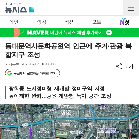
메인
랭킹
섹션
포토
동대문역사문화공원역 인근에 주거·관광 복
합지구 조성
기사등록
2025/09/04 10:00:00
가
가
구글에서 선호하는 매체로 추가
광희동 도시정비형 재개발 정비구역 지정
높이제한 완화…공원·개방형 녹지 공간 조성