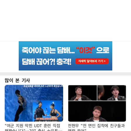
많이 본 기사
"여군 지원 막힌 UDT 훈련 직접
전현무 "전 연인 집착에 친구들과
해봤습니다"…707 출신 女유튜버
연락 끊어"