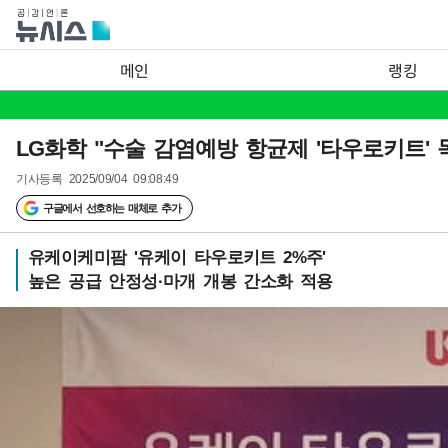
메인
랭킹
LG화학 "수술 감염예방 항균제 '타우로키트' 
기사등록
2025/09/04 09:08:49
구글에서 선호하는 매체로 추가
유케이케미팜 '유케이 타우로키트 2%주'
높은 공급 안정성·마개 개봉 간소화 적용