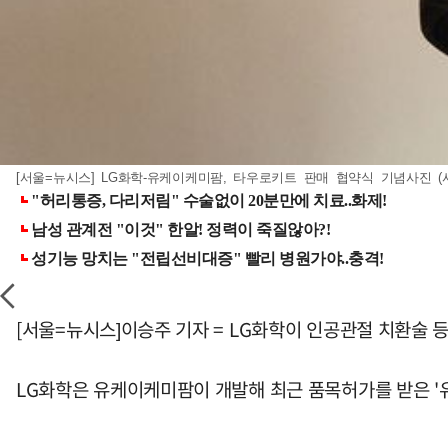
[서울=뉴시스] LG화학-유케이케미팜, 타우로키트 판매 협약식 기념사진 (사진=
[서울=뉴시스]이승주 기자 = LG화학이 인공관절 치환술 
LG화학은 유케이케미팜이 개발해 최근 품목허가를 받은 '유