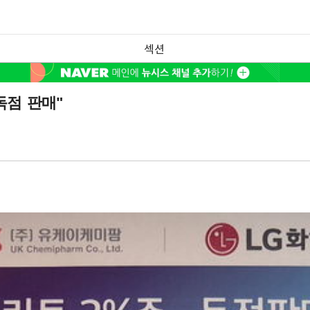
섹션
독점 판매"