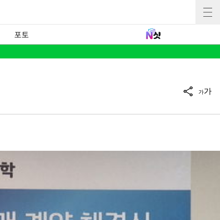
포토
가
가