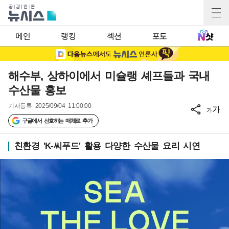
메인
랭킹
섹션
포토
해수부, 상하이에서 미슐랭 셰프들과 국내
수산물 홍보
기사등록
2025/09/04 11:00:00
가
가
구글에서 선호하는 매체로 추가
친환경 'K-씨푸드' 활용 다양한 수산물 요리 시연