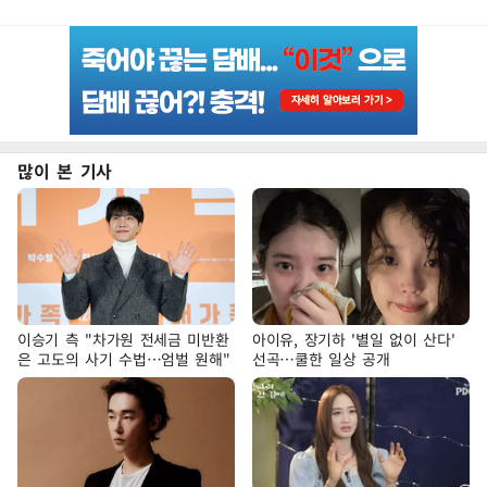
많이 본 기사
이승기 측 "차가원 전세금 미반환
아이유, 장기하 '별일 없이 산다'
은 고도의 사기 수법…엄벌 원해"
선곡…쿨한 일상 공개