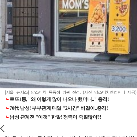
[서울=뉴시스] 맘스터치 목동점 외관 전경. (사진=맘스터치앤컴퍼니 제공)