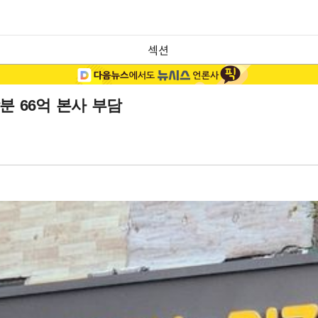
섹션
분 66억 본사 부담