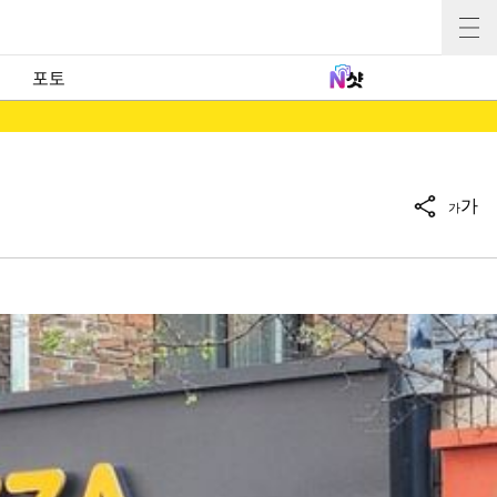
포토
가
가