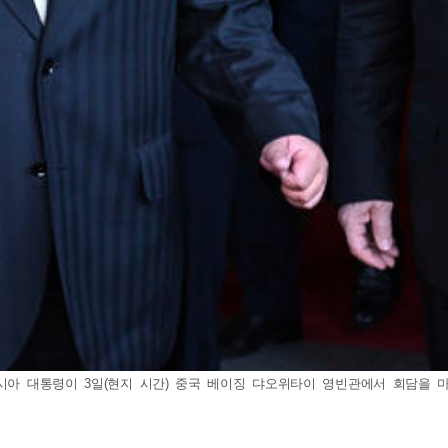
아 대통령이 3일(현지 시간) 중국 베이징 댜오위타이 영빈관에서 회담을 마친 후