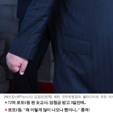
[베이징=AP/뉴시스] 김정은(왼쪽) 북한 국무위원장과 블라디미르 푸틴 러시