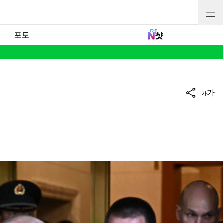
포토
가
가