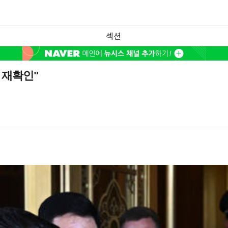
섹션
 재확인"