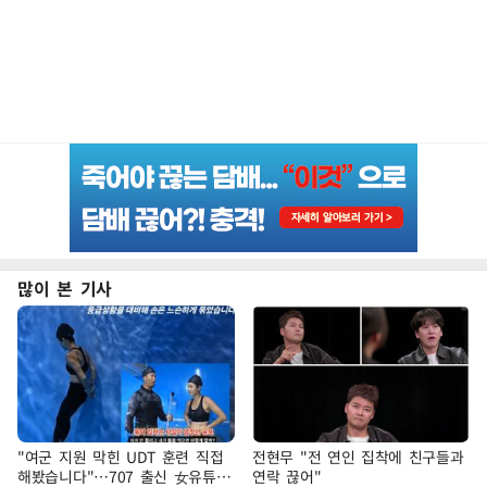
많이 본 기사
"여군 지원 막힌 UDT 훈련 직접
전현무 "전 연인 집착에 친구들과
해봤습니다"…707 출신 女유튜버
연락 끊어"