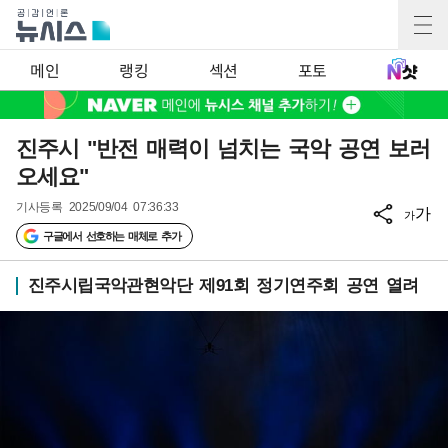
메인
랭킹
섹션
포토
진주시 "반전 매력이 넘치는 국악 공연 보러
오세요"
기사등록
2025/09/04 07:36:33
가
가
구글에서 선호하는 매체로 추가
진주시립국악관현악단 제91회 정기연주회 공연 열려