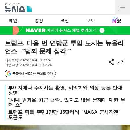
메인
랭킹
섹션
포토
트럼프, 다음 번 연방군 투입 도시는 뉴올리
언스 .."범죄 문제 심각 "
기사등록
2025/09/04 07:55:57
가
가
최종수정
2025/09/04 09:08:24
구글에서 선호하는 매체로 추가
루이지애나 주지사는 환영, 시의회와 의장 등은 반대
성명
"시내 범죄율 최근 급락.. 있지도 않은 문제애 대한 무
력 쇼"
트럼프 팀들 주민1인당 15달러씩 "MAGA 군사작전"
모금도