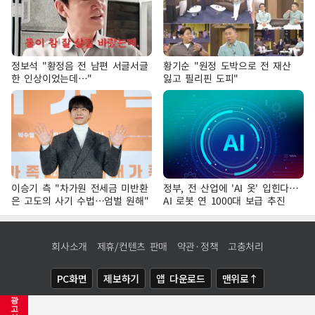
정보석 "황정음 전 남편 서글서글
황기순 "원정 도박으로 전 재산
한 인상이었는데…"
잃고 필리핀 도피"
이승기 측 "차가원 전세금 미반환
정부, 전 산업에 'AI 옷' 입힌다…
은 고도의 사기 수법…엄벌 원해"
AI 로봇 연 1000대 보급 추진
회사소개
제휴/컨텐츠 판매
약관·정책
고충처리
PC화면
제보하기
앱 다운로드
맨위로↑
광
COPYRIGHTⓒ
NEWSIS
ALL RIGHTS RESERVED.
고