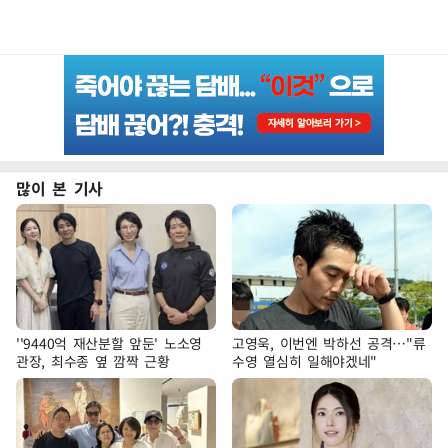
많이 본 기사
''9440억 재산분할 앞둔' 노소영
고영욱, 이번엔 박하선 공격…"류
관장, 최수종 옆 깜짝 근황
수영 열심히 일해야겠네"