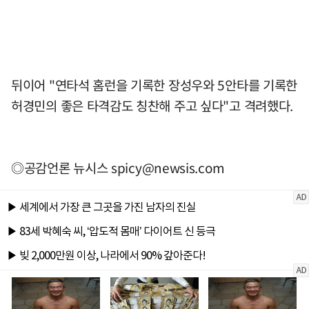
뒤이어 "연타석 홈런을 기록한 장성우와 5안타를 기록한
허경민의 좋은 타격감도 칭찬해 주고 싶다"고 격려했다.
◎공감언론 뉴시스
spicy@newsis.com