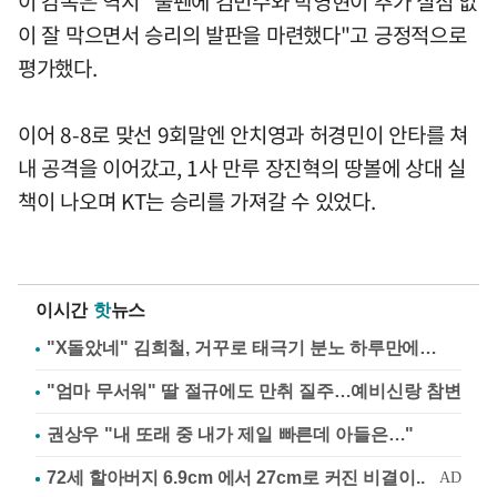
이 감독은 역시 "불펜에 김민수와 박영현이 추가 실점 없
이 잘 막으면서 승리의 발판을 마련했다"고 긍정적으로
평가했다.
이어 8-8로 맞선 9회말엔 안치영과 허경민이 안타를 쳐
내 공격을 이어갔고, 1사 만루 장진혁의 땅볼에 상대 실
책이 나오며 KT는 승리를 가져갈 수 있었다.
이시간
핫
뉴스
"X돌았네" 김희철, 거꾸로 태극기 분노 하루만에…
"엄마 무서워" 딸 절규에도 만취 질주…예비신랑 참변
권상우 "내 또래 중 내가 제일 빠른데 아들은…"