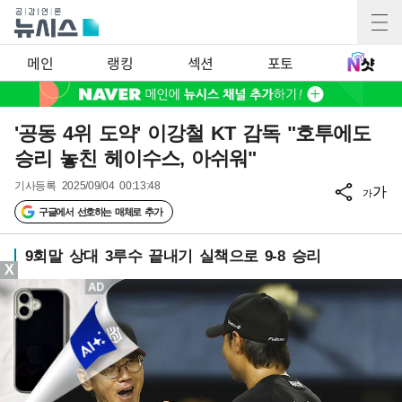
메인
랭킹
섹션
포토
'공동 4위 도약' 이강철 KT 감독 "호투에도
승리 놓친 헤이수스, 아쉬워"
기사등록
2025/09/04 00:13:48
가
가
구글에서 선호하는 매체로 추가
9회말 상대 3루수 끝내기 실책으로 9-8 승리
X