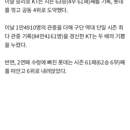
이날 승리로 KT는 시즌 63승(4무 61패)째를 기록, 롯데
를 꺾고 공동 4위로 도약했다.
이날 1만4910명의 관중을 더해 구단 역대 단일 시즌 최
다 관중 기록(84만4161명)을 경신한 KT는 두 배의 기쁨
을 누렸다.
반면, 2연패 수렁에 빠진 롯데는 시즌 61패(62승 6무)째
를 떠안고 6위로 내려앉았다.