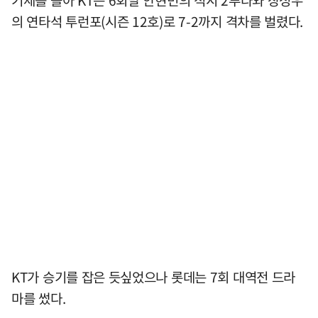
기세를 몰아 KT는 6회말 안현민의 적시 2루타와 장성우
의 연타석 투런포(시즌 12호)로 7-2까지 격차를 벌렸다.
KT가 승기를 잡은 듯싶었으나 롯데는 7회 대역전 드라
마를 썼다.