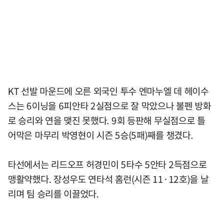
KT 선발 마운드에 오른 외국인 투수 엔마누엘 데 헤이수
스는 6이닝을 6피안타 2실점으로 잘 막았으나 불펜 방화
로 승리와 연을 맺진 못했다. 9회 등판해 무실점으로 틀
어막은 마무리 박영현이 시즌 5승(5패)째를 챙겼다.
타선에서는 리드오프 허경민이 5타수 5안타 2득점으로
맹활약했다. 장성우도 연타석 홈런(시즌 11·12호)을 날
리며 팀 승리를 이끌었다.