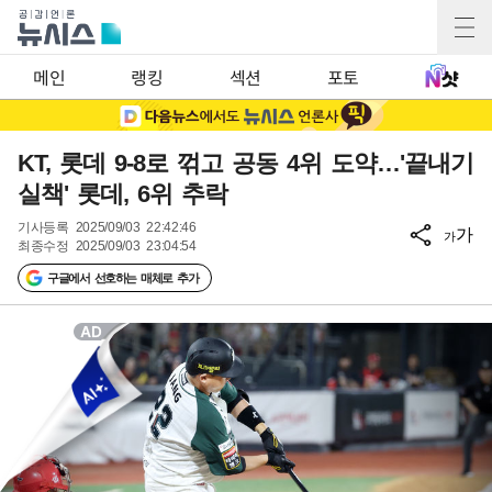
메인
랭킹
섹션
포토
KT, 롯데 9-8로 꺾고 공동 4위 도약…'끝내기
실책' 롯데, 6위 추락
기사등록
2025/09/03 22:42:46
가
가
최종수정
2025/09/03 23:04:54
구글에서 선호하는 매체로 추가