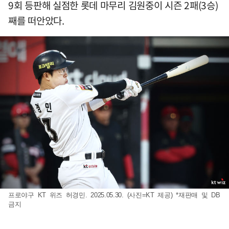
9회 등판해 실점한 롯데 마무리 김원중이 시즌 2패(3승)
째를 떠안았다.
프로야구 KT 위즈 허경민. 2025.05.30. (사진=KT 제공) *재판매 및 DB
금지