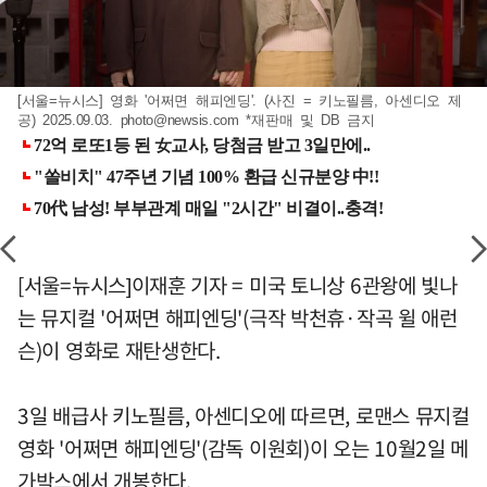
[서울=뉴시스] 영화 '어쩌면 해피엔딩'. (사진 = 키노필름, 아센디오 제
공) 2025.09.03.
photo@newsis.com
*재판매 및 DB 금지
[서울=뉴시스]이재훈 기자 = 미국 토니상 6관왕에 빛나
는 뮤지컬 '어쩌면 해피엔딩'(극작 박천휴·작곡 윌 애런
슨)이 영화로 재탄생한다.
3일 배급사 키노필름, 아센디오에 따르면, 로맨스 뮤지컬
영화 '어쩌면 해피엔딩'(감독 이원회)이 오는 10월2일 메
가박스에서 개봉한다.