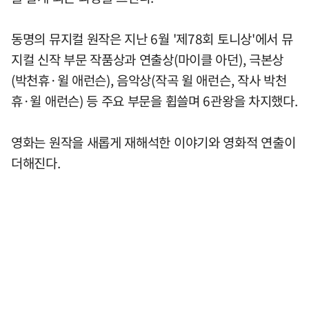
동명의 뮤지컬 원작은 지난 6월 '제78회 토니상'에서 뮤
지컬 신작 부문 작품상과 연출상(마이클 아던), 극본상
(박천휴·윌 애런슨), 음악상(작곡 윌 애런슨, 작사 박천
휴·윌 애런슨) 등 주요 부문을 휩쓸며 6관왕을 차지했다.
영화는 원작을 새롭게 재해석한 이야기와 영화적 연출이
더해진다.