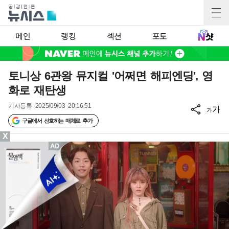
메인
랭킹
섹션
포토
토니상 6관왕 뮤지컬 '어쩌면 해피엔딩', 영
화로 재탄생
기사등록
2025/09/03 20:16:51
가
가
구글에서 선호하는 매체로 추가
X