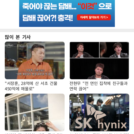
많이 본 기사
"서장훈, 28억에 산 서초 건물
전현무 "전 연인 집착에 친구들과
450억에 매물로"
연락 끊어"