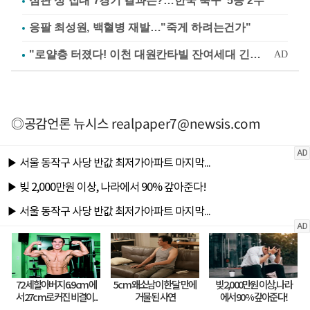
심판 성 접대 7경기 결과는?…한국 축구 '5승 2무'
응팔 최성원, 백혈병 재발…"죽게 하려는건가"
◎공감언론 뉴시스
realpaper7@newsis.com