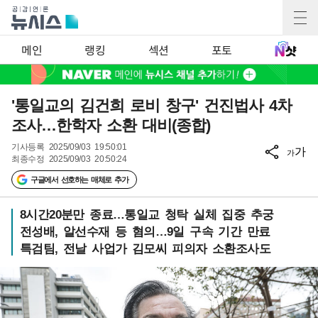
메인
랭킹
섹션
포토
'통일교의 김건희 로비 창구' 건진법사 4차
조사…한학자 소환 대비(종합)
기사등록
2025/09/03 19:50:01
가
가
최종수정
2025/09/03 20:50:24
구글에서 선호하는 매체로 추가
8시간20분만 종료…통일교 청탁 실체 집중 추궁
전성배, 알선수재 등 혐의…9일 구속 기간 만료
특검팀, 전날 사업가 김모씨 피의자 소환조사도