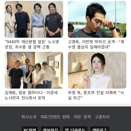
''9440억 재산분할 앞둔' 노소영
고영욱, 이번엔 박하선 공격…"류
관장, 최수종 옆 깜짝 근황
수영 열심히 일해야겠네"
김제동, 방송 뜸하더니…이문세·
하영 측, 증조부 친일 의혹에 "사
노사연과 전시회서 포착
실 무근"
회사소개
제휴/컨텐츠 판매
약관·정책
고충처리
PC화면
제보하기
앱 다운로드
맨위로↑