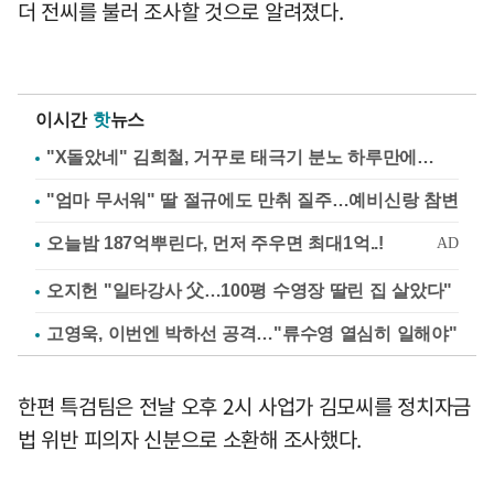
더 전씨를 불러 조사할 것으로 알려졌다.
이시간
핫
뉴스
"X돌았네" 김희철, 거꾸로 태극기 분노 하루만에…
"엄마 무서워" 딸 절규에도 만취 질주…예비신랑 참변
오지헌 "일타강사 父…100평 수영장 딸린 집 살았다"
고영욱, 이번엔 박하선 공격…"류수영 열심히 일해야"
한편 특검팀은 전날 오후 2시 사업가 김모씨를 정치자금
법 위반 피의자 신분으로 소환해 조사했다.