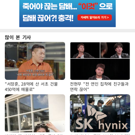
많이 본 기사
"서장훈, 28억에 산 서초 건물
전현무 "전 연인 집착에 친구들과
450억에 매물로"
연락 끊어"