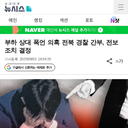
메인
랭킹
섹션
포토
부하 상대 폭언 의혹 전북 경찰 간부, 전보
조치 결정
기사등록
2025/09/03 18:04:35
가
가
구글에서 선호하는 매체로 추가