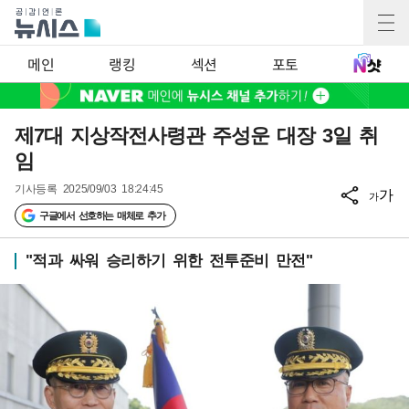
메인
랭킹
섹션
포토
제7대 지상작전사령관 주성운 대장 3일 취
임
기사등록
2025/09/03 18:24:45
가
가
구글에서 선호하는 매체로 추가
"적과 싸워 승리하기 위한 전투준비 만전"