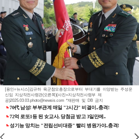
[용인=뉴시스]김규하 육군참모총장으로부터 부대기를 이양받는 주성운
신임 지상작전사령관(오른쪽)(사진=지상작전사령부 제
공)
2025.03.03.photo@newsis.com
*재판매 및 DB 금지