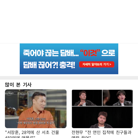
많이 본 기사
"서장훈, 28억에 산 서초 건물
전현무 "전 연인 집착에 친구들과
450억에 매물로"
연락 끊어"