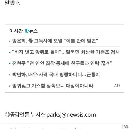
말했다.
이시간
핫
뉴스
방은희, 母 고독사에 오열 "이틀 만에 발견"
"바지 벗고 앞뒤로 돌아"…탈북민 회상한 기쁨조 검사
전현무 "전 연인 집착·통제에 친구들과 연락 끊겨"
박민하, 배우·사격 국대 병행하더니…근황이
◎공감언론 뉴시스
parksj@newsis.com