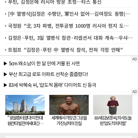
푸틴, 김정은에 러시아 방문 초청…타스 통신
[中 열병식]김정은 수행단, 軍인사 없어…김여정도 동행(종합)
국정원 "北 3차 파병, 전투공병 1000명 러시아 현지 도착…전사자 2000여명 추산"
김정은·푸틴, 3일 열병식 참관·리셉션서 대화 계속…우샤노프 보좌관
트럼프 "김정은·푸틴 中 열병식 참석, 전혀 걱정 안해"