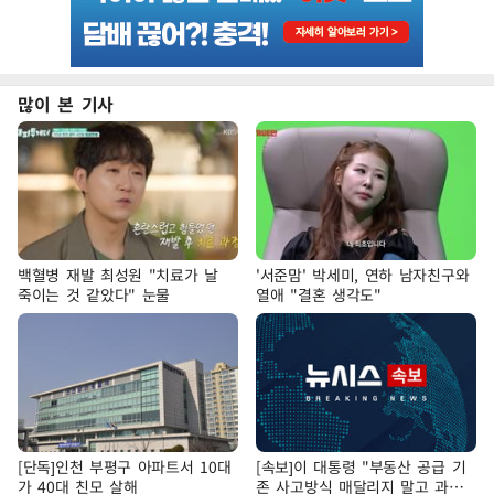
많이 본 기사
백혈병 재발 최성원 "치료가 날
'서준맘' 박세미, 연하 남자친구와
죽이는 것 같았다" 눈물
열애 "결혼 생각도"
[단독]인천 부평구 아파트서 10대
[속보]이 대통령 "부동산 공급 기
가 40대 친모 살해
존 사고방식 매달리지 말고 과감