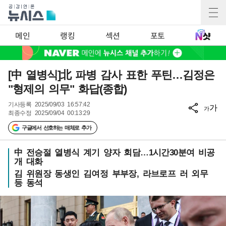
메인
랭킹
섹션
포토
[中 열병식]北 파병 감사 표한 푸틴…김정은
"형제의 의무" 화답(종합)
기사등록
2025/09/03 16:57:42
가
가
최종수정
2025/09/04 00:13:29
구글에서 선호하는 매체로 추가
中 전승절 열병식 계기 양자 회담…1시간30분여 비공
개 대화
김 위원장 동생인 김여정 부부장, 라브로프 러 외무
등 동석