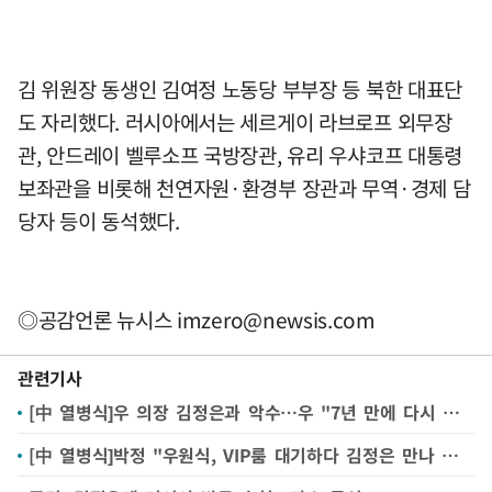
김 위원장 동생인 김여정 노동당 부부장 등 북한 대표단
도 자리했다. 러시아에서는 세르게이 라브로프 외무장
관, 안드레이 벨루소프 국방장관, 유리 우샤코프 대통령
보좌관을 비롯해 천연자원·환경부 장관과 무역·경제 담
당자 등이 동석했다.
◎공감언론 뉴시스
imzero@newsis.com
관련기사
[中 열병식]우 의장 김정은과 악수…우 "7년 만에 다시 봅니다" 김 "네"(종합)
[中 열병식]박정 "우원식, VIP룸 대기하다 김정은 만나 수인사"