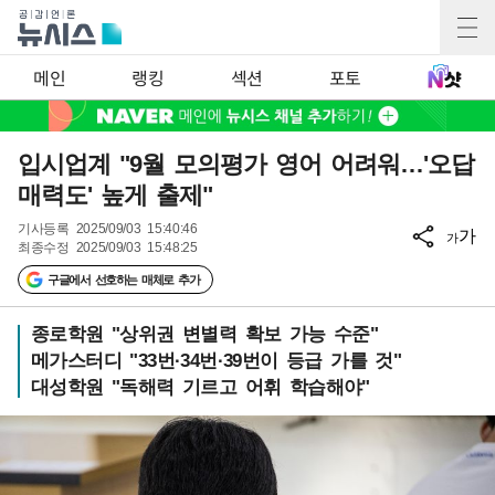
메인
랭킹
섹션
포토
입시업계 "9월 모의평가 영어 어려워…'오답
매력도' 높게 출제"
기사등록
2025/09/03 15:40:46
가
가
최종수정
2025/09/03 15:48:25
구글에서 선호하는 매체로 추가
종로학원 "상위권 변별력 확보 가능 수준"
메가스터디 "33번·34번·39번이 등급 가를 것"
대성학원 "독해력 기르고 어휘 학습해야"