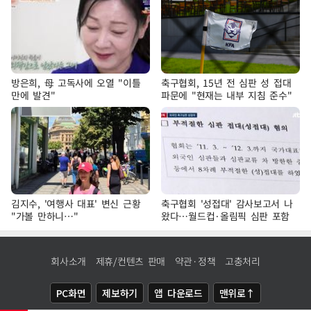
방은희, 母 고독사에 오열 "이틀
축구협회, 15년 전 심판 성 접대
만에 발견"
파문에 "현재는 내부 지침 준수"
김지수, '여행사 대표' 변신 근황
축구협회 '성접대' 감사보고서 나
"가볼 만하니…"
왔다…월드컵·올림픽 심판 포함
회사소개
제휴/컨텐츠 판매
약관·정책
고충처리
PC화면
제보하기
앱 다운로드
맨위로↑