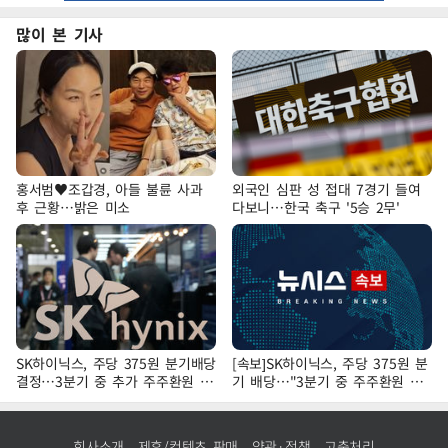
많이 본 기사
홍서범♥조갑경, 아들 불륜 사과
외국인 심판 성 접대 7경기 들여
후 근황…밝은 미소
다보니…한국 축구 '5승 2무'
SK하이닉스, 주당 375원 분기배당
[속보]SK하이닉스, 주당 375원 분
결정…3분기 중 추가 주주환원 발
기 배당…"3분기 중 주주환원 방
표
안 확정"
회사소개
제휴/컨텐츠 판매
약관·정책
고충처리