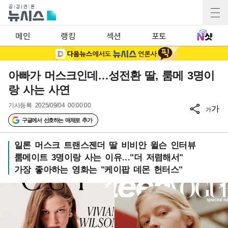
메인
랭킹
섹션
포토
아빠가 머스크인데…성전환 딸, 룸메 3명이
랑 사는 사연
기사등록
2025/09/04 00:00:00
가
가
구글에서 선호하는 매체로 추가
일론 머스크 트랜스젠더 딸 비비안 윌슨 인터뷰
룸메이트 3명이랑 사는 이유…"더 저렴해서"
가장 좋아하는 영화는 "케이팝 데몬 헌터스"