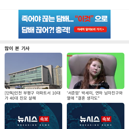
많이 본 기사
[단독]인천 부평구 아파트서 10대
'서준맘' 박세미, 연하 남자친구와
가 40대 친모 살해
열애 "결혼 생각도"