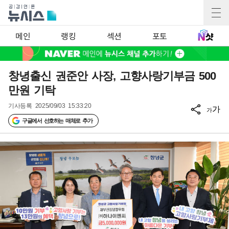
메인
랭킹
섹션
포토
창녕출신 권준안 사장, 고향사랑기부금 500
만원 기탁
기사등록
2025/09/03 15:33:20
가
가
구글에서 선호하는 매체로 추가