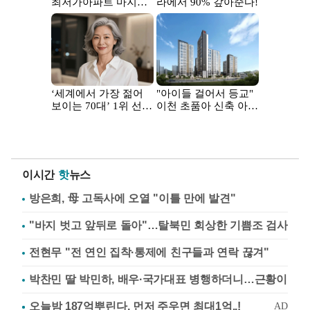
이시간
핫
뉴스
방은희, 母 고독사에 오열 "이틀 만에 발견"
"바지 벗고 앞뒤로 돌아"…탈북민 회상한 기쁨조 검사
전현무 "전 연인 집착·통제에 친구들과 연락 끊겨"
박찬민 딸 박민하, 배우·국가대표 병행하더니…근황이