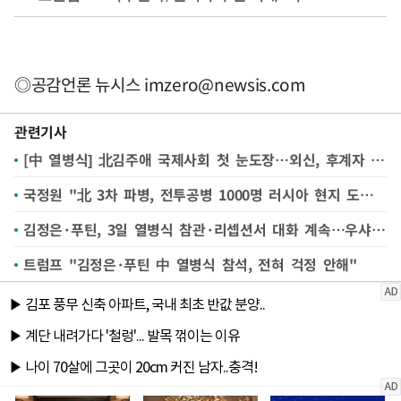
◎공감언론 뉴시스
imzero@newsis.com
관련기사
[中 열병식] 北김주애 국제사회 첫 눈도장…외신, 후계자 신고식 주목
국정원 "北 3차 파병, 전투공병 1000명 러시아 현지 도착…전사자 2000여명 추산"
김정은·푸틴, 3일 열병식 참관·리셉션서 대화 계속…우샤노프 보좌관
트럼프 "김정은·푸틴 中 열병식 참석, 전혀 걱정 안해"