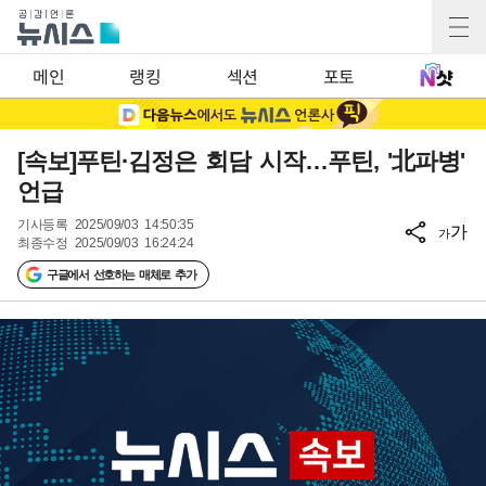
메인
랭킹
섹션
포토
[속보]푸틴·김정은 회담 시작…푸틴, '北파병'
언급
기사등록
2025/09/03 14:50:35
가
가
최종수정
2025/09/03 16:24:24
구글에서 선호하는 매체로 추가