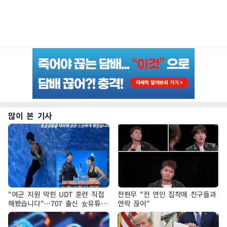
많이 본 기사
"여군 지원 막힌 UDT 훈련 직접
전현무 "전 연인 집착에 친구들과
해봤습니다"…707 출신 女유튜버
연락 끊어"
'완벽 소화'