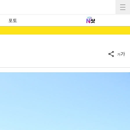
포토
가
가