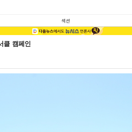
섹션
드서클 캠페인