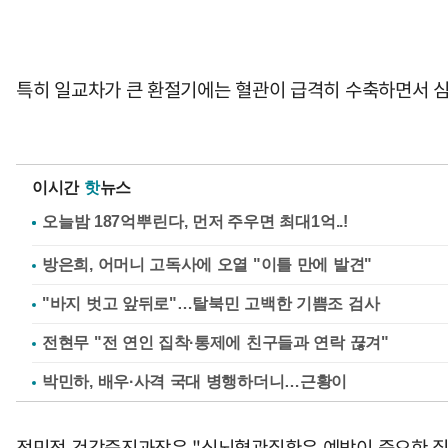
특히 일교차가 큰 환절기에는 혈관이 급격히 수축하면서 심
이시간
핫
뉴스
방은희, 어머니 고독사에 오열 "이틀 만에 발견"
"바지 벗고 앞뒤로"…탈북민 고백한 기쁨조 검사
전현무 "전 연인 집착·통제에 친구들과 연락 끊겨"
박민하, 배우·사격 국대 병행하더니…근황이
정민정 건강증진과장은 "심뇌혈관질환은 예방이 중요한 질환