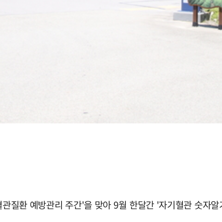
혈관질환 예방관리 주간'을 맞아 9월 한달간 '자기혈관 숫자알