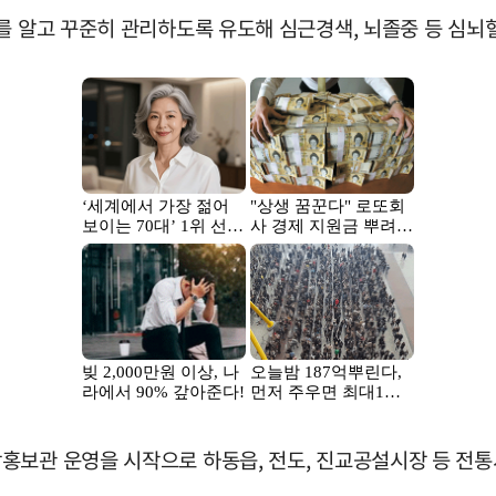
를 알고 꾸준히 관리하도록 유도해 심근경색, 뇌졸중 등 심뇌
홍보관 운영을 시작으로 하동읍, 전도, 진교공설시장 등 전