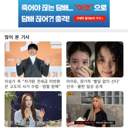
많이 본 기사
이승기 측 "차가원 전세금 미반환
아이유, 장기하 '별일 없이 산다'
은 고도의 사기 수법…엄벌 원해"
선곡…쿨한 일상 공개