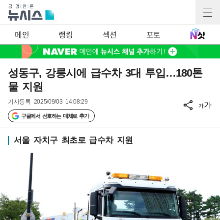
메인
랭킹
섹션
포토
성동구, 강릉시에 급수차 3대 투입…180톤
물 지원
기사등록
2025/09/03 14:08:29
가
가
구글에서 선호하는 매체로 추가
서울 자치구 최초로 급수차 지원