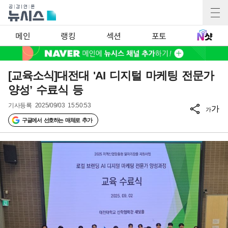
메인
랭킹
섹션
포토
[교육소식]대전대 'AI 디지털 마케팅 전문가
양성’ 수료식 등
기사등록
2025/09/03 15:50:53
가
가
구글에서 선호하는 매체로 추가