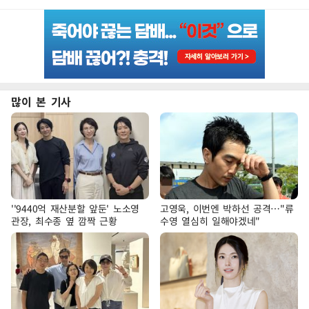
많이 본 기사
''9440억 재산분할 앞둔' 노소영
고영욱, 이번엔 박하선 공격…"류
관장, 최수종 옆 깜짝 근황
수영 열심히 일해야겠네"