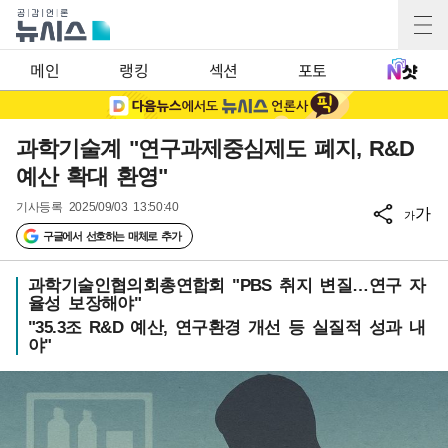
메인
랭킹
섹션
포토
과학기술계 "연구과제중심제도 폐지, R&D
예산 확대 환영"
기사등록
2025/09/03 13:50:40
가
가
구글에서 선호하는 매체로 추가
과학기술인협의회총연합회 "PBS 취지 변질…연구 자
율성 보장해야"
"35.3조 R&D 예산, 연구환경 개선 등 실질적 성과 내
야"