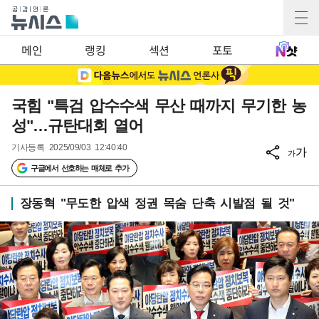
메인
랭킹
섹션
포토
국힘 "특검 압수수색 무산 때까지 무기한 농
성"…규탄대회 열어
기사등록
2025/09/03 12:40:40
가
가
구글에서 선호하는 매체로 추가
장동혁 "무도한 압색 정권 목숨 단축 시발점 될 것"