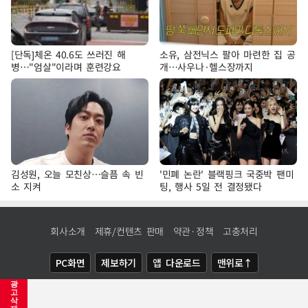
[단독]체온 40.6도 쓰러진 해
소유, 삼전닉스 팔아 마련한 집 공
병…"엄살"이라며 훈련강요
개…사우나·헬스장까지
김성원, 오늘 모친상…슬픔 속 빈
'민폐 논란' 블랙핑크 국중박 팬미
소 지켜
팅, 행사 5일 전 결정됐다
회사소개
제휴/컨텐츠 판매
약관·정책
고충처리
PC화면
제보하기
앱 다운로드
맨위로↑
광
COPYRIGHTⓒ
NEWSIS
ALL RIGHTS RESERVED.
고
삭