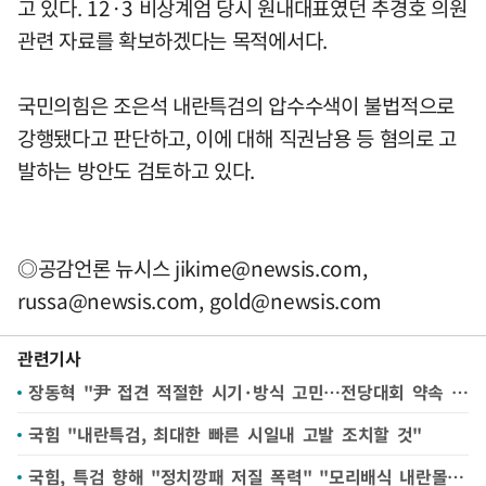
고 있다. 12·3 비상계엄 당시 원내대표였던 추경호 의원
관련 자료를 확보하겠다는 목적에서다.
국민의힘은 조은석 내란특검의 압수수색이 불법적으로
강행됐다고 판단하고, 이에 대해 직권남용 등 혐의로 고
발하는 방안도 검토하고 있다.
◎공감언론 뉴시스
jikime@newsis.com
,
russa@newsis.com
,
gold@newsis.com
관련기사
장동혁 "尹 접견 적절한 시기·방식 고민…전당대회 약속 지킬 것"
국힘 "내란특검, 최대한 빠른 시일내 고발 조치할 것"
국힘, 특검 향해 "정치깡패 저질 폭력" "모리배식 내란몰이" 총공세