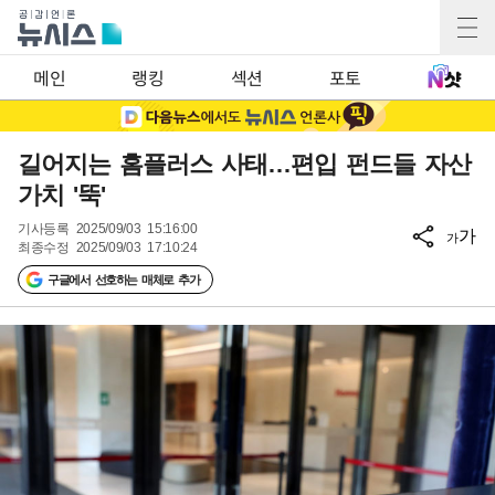
메인
랭킹
섹션
포토
길어지는 홈플러스 사태…편입 펀드들 자산
가치 '뚝'
기사등록
2025/09/03 15:16:00
가
가
최종수정
2025/09/03 17:10:24
구글에서 선호하는 매체로 추가