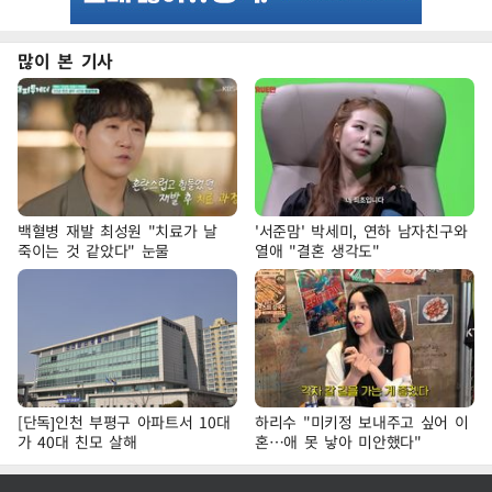
많이 본 기사
백혈병 재발 최성원 "치료가 날
'서준맘' 박세미, 연하 남자친구와
죽이는 것 같았다" 눈물
열애 "결혼 생각도"
[단독]인천 부평구 아파트서 10대
하리수 "미키정 보내주고 싶어 이
가 40대 친모 살해
혼…애 못 낳아 미안했다"