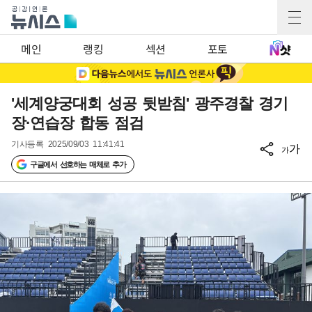
메인
랭킹
섹션
포토
'세계양궁대회 성공 뒷받침' 광주경찰 경기
장·연습장 합동 점검
기사등록
2025/09/03 11:41:41
가
가
구글에서 선호하는 매체로 추가