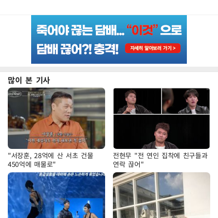
많이 본 기사
"서장훈, 28억에 산 서초 건물
전현무 "전 연인 집착에 친구들과
450억에 매물로"
연락 끊어"