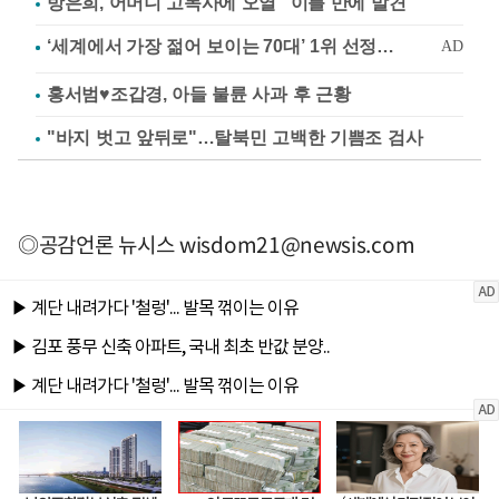
방은희, 어머니 고독사에 오열 "이틀 만에 발견"
홍서범♥조갑경, 아들 불륜 사과 후 근황
"바지 벗고 앞뒤로"…탈북민 고백한 기쁨조 검사
◎공감언론 뉴시스
wisdom21@newsis.com