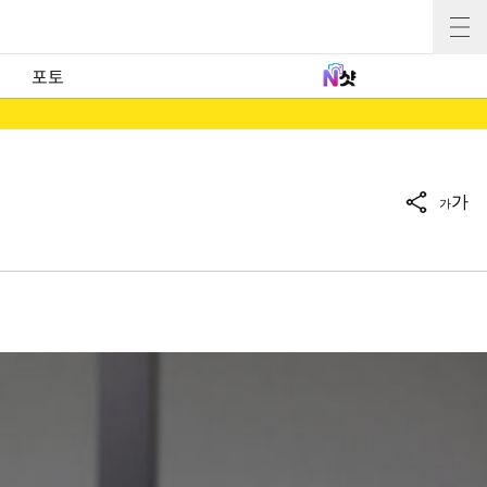
포토
가
가