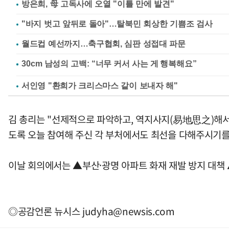
방은희, 母 고독사에 오열 "이틀 만에 발견"
"바지 벗고 앞뒤로 돌아"…탈북민 회상한 기쁨조 검사
월드컵 예선까지…축구협회, 심판 성접대 파문
서인영 "환희가 크리스마스 같이 보내자 해"
김 총리는 "선제적으로 파악하고, 역지사지(易地思之)해서
도록 오늘 참여해 주신 각 부처에서도 최선을 다해주시기를
이날 회의에서는 ▲부산⸱광명 아파트 화재 재발 방지 대책 
◎공감언론 뉴시스
judyha@newsis.com