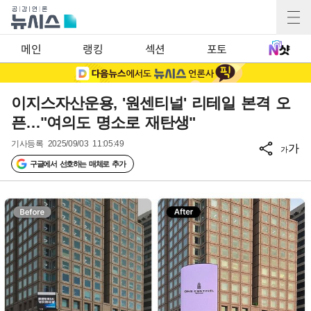
메인
랭킹
섹션
포토
이지스자산운용, '원센티널' 리테일 본격 오
픈…"여의도 명소로 재탄생"
기사등록
2025/09/03 11:05:49
가
가
구글에서 선호하는 매체로 추가