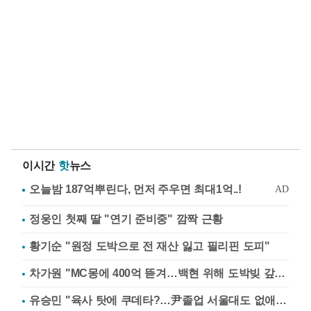
이시간
핫
뉴스
정웅인 첫째 딸 "연기 준비중" 깜짝 근황
황기순 "원정 도박으로 전 재산 잃고 필리핀 도피"
차가원 "MC몽에 400억 뜯겨…백현 위해 도박빚 갚아줘"
유승민 "육사 탓에 쿠데타?…尹졸업 서울대도 없애나"