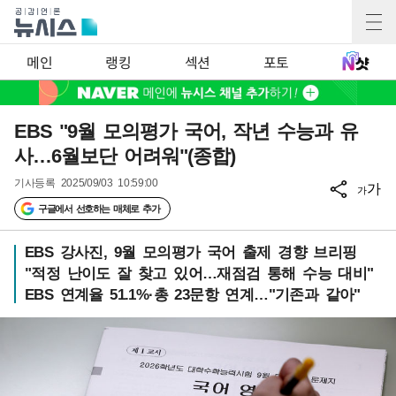
메인
랭킹
섹션
포토
EBS "9월 모의평가 국어, 작년 수능과 유
사…6월보단 어려워"(종합)
기사등록
2025/09/03 10:59:00
가
가
구글에서 선호하는 매체로 추가
EBS 강사진, 9월 모의평가 국어 출제 경향 브리핑
"적정 난이도 잘 찾고 있어…재점검 통해 수능 대비"
EBS 연계율 51.1%·총 23문항 연계…"기존과 같아"