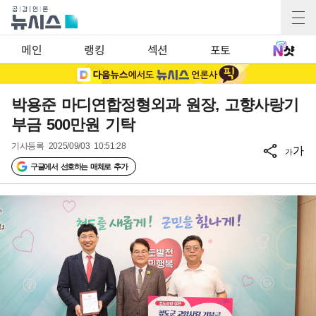
메인
랭킹
섹션
포토
박용준 마디연합정형외과 원장, 고향사랑기
부금 500만원 기탁
기사등록
2025/09/03 10:51:28
가
가
구글에서 선호하는 매체로 추가