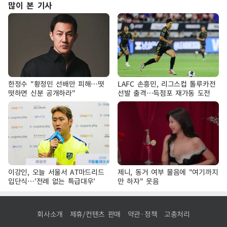
많이 본 기사
한정수 "황정민 선배만 피해…떳
LAFC 손흥민, 리그스컵 톨루카전
떳하면 신분 공개하라"
선발 출격…득점포 재가동 도전
이강인, 오늘 서울서 AT마드리드
제니, 동거 여부 물음에 "여기까지
입단식…'전례 없는 특급대우'
만 하자" 웃음
회사소개
제휴/컨텐츠 판매
약관·정책
고충처리