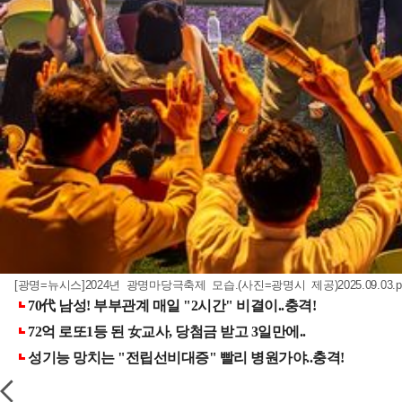
[광명=뉴시스]2024년 광명마당극축제 모습.(사진=광명시 제공)
2025.09.03.