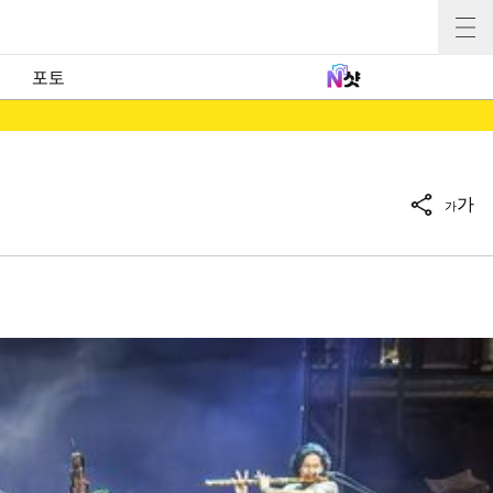
포토
가
가