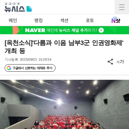
메인
랭킹
섹션
포토
[옥천소식]'다름과 이음 남부3군 인권영화제'
개최 등
기사등록
2025/09/03 16:28:54
가
가
구글에서 선호하는 매체로 추가