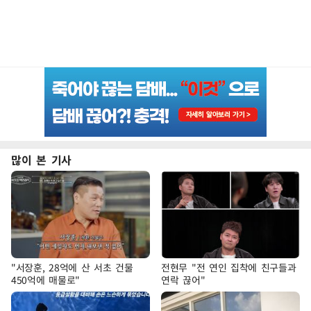
많이 본 기사
"서장훈, 28억에 산 서초 건물
전현무 "전 연인 집착에 친구들과
450억에 매물로"
연락 끊어"