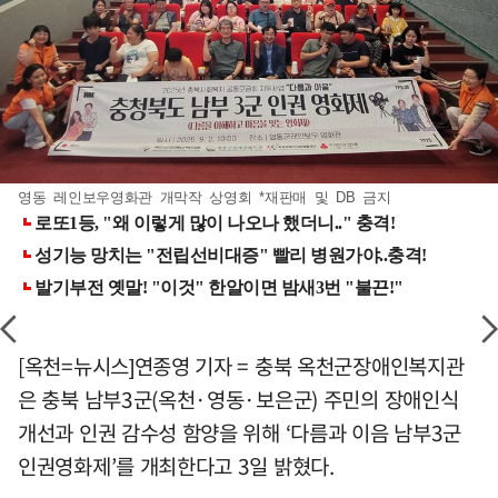
영동 레인보우영화관 개막작 상영회 *재판매 및 DB 금지
[옥천=뉴시스]연종영 기자 = 충북 옥천군장애인복지관
은 충북 남부3군(옥천·영동·보은군) 주민의 장애인식
개선과 인권 감수성 함양을 위해 ‘다름과 이음 남부3군
인권영화제’를 개최한다고 3일 밝혔다.