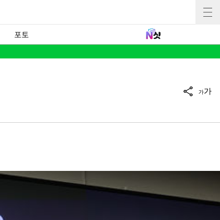
포토
가
가