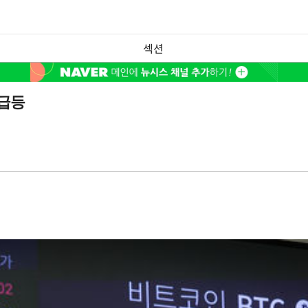
섹션
 급등