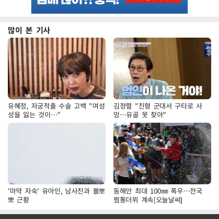
많이 본 기사
유혜정, 자궁적출 수술 고백 "여성
김정렬 "친형 군대서 구타로 사
성을 잃는 것이…"
망…유골 못 찾아"
'마약 자숙' 유아인, 남사친과 볼뽀
동해안 최대 100㎜ 폭우…전국
뽀 근황
찜통더위 계속[오늘날씨]