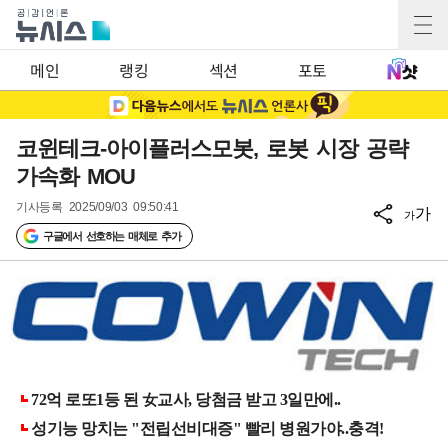
메인
랭킹
섹션
포토
코윈테크-아이플러스모봇, 로봇 시장 공략
가속화 MOU
기사등록
2025/09/03 09:50:41
가
가
구글에서 선호하는 매체로 추가