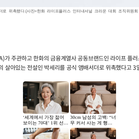
서더로 위촉됐다.(사진=한화 라이프플러스 인터내셔널 크라운 대회 조직위원회 제
)가 주관하고 한화의 금융계열사 공동브랜드인 라이프 플러스(LIFE
프의 살아있는 전설인 박세리를 공식 앰배서더로 위촉했다고 3일