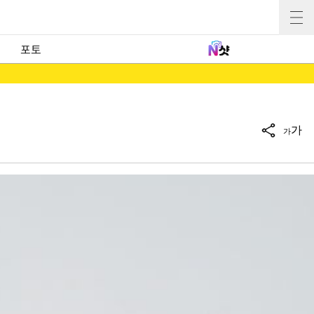
포토
가
가