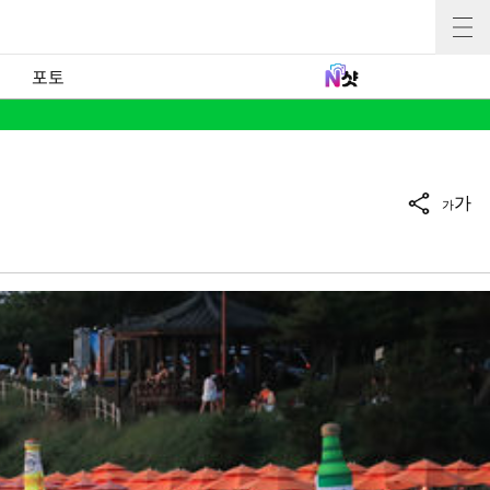
포토
가
가