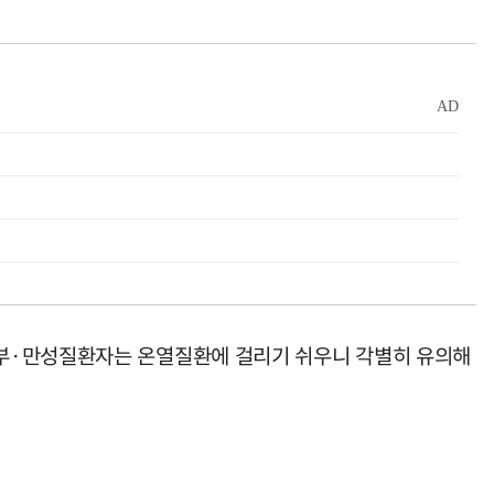
산부·만성질환자는 온열질환에 걸리기 쉬우니 각별히 유의해