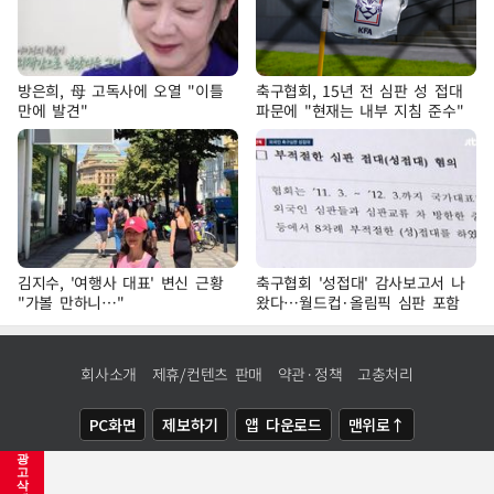
방은희, 母 고독사에 오열 "이틀
축구협회, 15년 전 심판 성 접대
만에 발견"
파문에 "현재는 내부 지침 준수"
김지수, '여행사 대표' 변신 근황
축구협회 '성접대' 감사보고서 나
"가볼 만하니…"
왔다…월드컵·올림픽 심판 포함
회사소개
제휴/컨텐츠 판매
약관·정책
고충처리
PC화면
제보하기
앱 다운로드
맨위로↑
광
COPYRIGHTⓒ
NEWSIS
ALL RIGHTS RESERVED.
고
삭