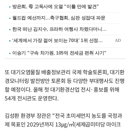
방은희, 母 고독사에 오열 "이틀 만에 발견"
월드컵 예선까지…축구협회, 심판 성접대 파문
한국 떠난 김지수, 프라하 여행사 차렸다더니…
이승기 "구속 차가원, 105억 전세금 편취 사기"
또 대기오염물질 배출정보관리 국제 학술토론회, 대기환
경모니터링 발전방안 토론회 등 다양한 부대행사도 진행
할 예정이다. 올해 첫 대기환경산업 전시·홍보를 위해
54개 전시관도 운영한다.
김성환 환경부 장관은 "전국 초미세먼지 농도를 국정과
제 목표인 2029년까지 13㎍/㎥(세제곱미터당 마이크