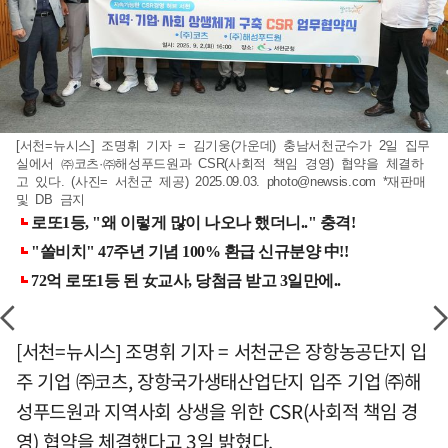
[서천=뉴시스] 조명휘 기자 = 김기웅(가운데) 충남서천군수가 2일 집무
실에서 ㈜코츠·㈜해성푸드원과 CSR(사회적 책임 경영) 협약을 체결하
고 있다. (사진= 서천군 제공) 2025.09.03.
photo@newsis.com
*재판매
및 DB 금지
[서천=뉴시스] 조명휘 기자 = 서천군은 장항농공단지 입
주 기업 ㈜코츠, 장항국가생태산업단지 입주 기업 ㈜해
성푸드원과 지역사회 상생을 위한 CSR(사회적 책임 경
영) 협약을 체결했다고 3일 밝혔다.