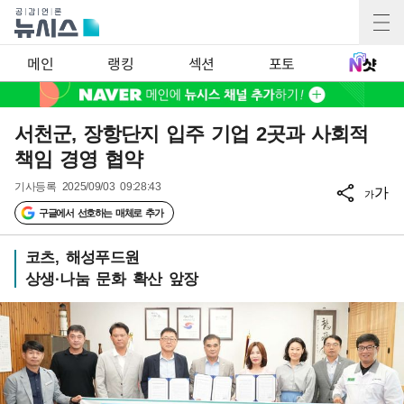
메인
랭킹
섹션
포토
서천군, 장항단지 입주 기업 2곳과 사회적
책임 경영 협약
기사등록
2025/09/03 09:28:43
가
가
구글에서 선호하는 매체로 추가
코츠, 해성푸드원
상생·나눔 문화 확산 앞장