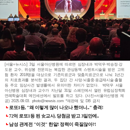
[서울=뉴시스] 3일 서울아산병원에 따르면 심장내과 박덕우·박승정·강
도윤 교수, 위성봉 전문의는 복잡한 관상동맥 스텐트시술을 받은 고위
험 환자 2018명을 대상으로 기존치료군과 맞춤치료군으로 나눠 1년간
의 치료효과를 분석한 결과, 두 집단 간 사망·뇌졸중·응급재시술·출혈
등 주요 임상사건 발생률에서 유의미한 차이가 없었다. 박덕우 서울
아산병원 심장내과 교수가 지난달 31일 스페인에서 열린 유럽심장학회
연례학술대회 메인세션에서 발표를 하고 있다. (사진=서울아산병원 제
공) 2025.09.03.
photo@newsis.com
*재판매 및 DB 금지