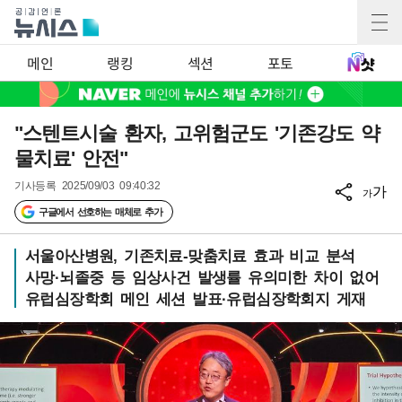
메인
랭킹
섹션
포토
"스텐트시술 환자, 고위험군도 '기존강도 약
물치료' 안전"
기사등록
2025/09/03 09:40:32
가
가
구글에서 선호하는 매체로 추가
서울아산병원, 기존치료-맞춤치료 효과 비교 분석
사망·뇌졸중 등 임상사건 발생률 유의미한 차이 없어
유럽심장학회 메인 세션 발표·유럽심장학회지 게재