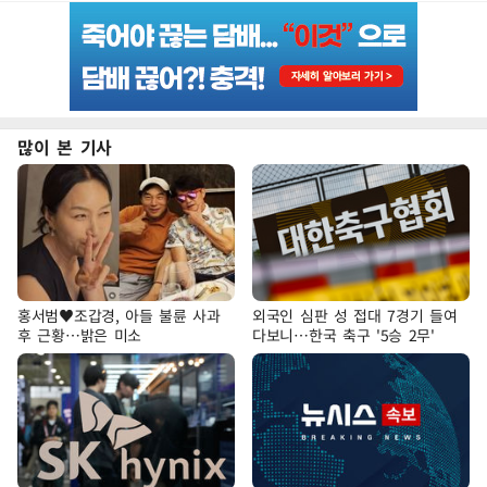
많이 본 기사
홍서범♥조갑경, 아들 불륜 사과
외국인 심판 성 접대 7경기 들여
후 근황…밝은 미소
다보니…한국 축구 '5승 2무'