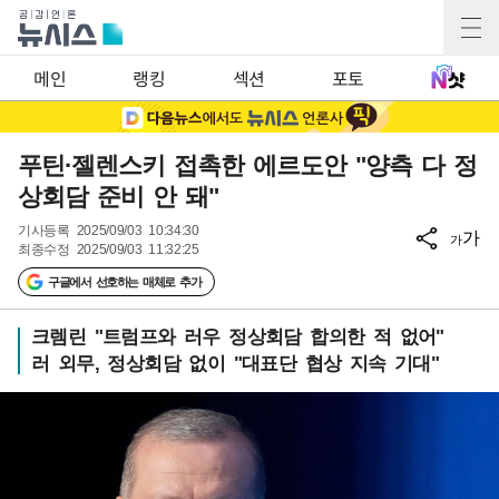
메인
랭킹
섹션
포토
푸틴·젤렌스키 접촉한 에르도안 "양측 다 정
상회담 준비 안 돼"
기사등록
2025/09/03 10:34:30
가
가
최종수정
2025/09/03 11:32:25
구글에서 선호하는 매체로 추가
크렘린 "트럼프와 러우 정상회담 합의한 적 없어"
러 외무, 정상회담 없이 "대표단 협상 지속 기대"