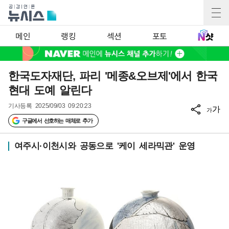
메인
랭킹
섹션
포토
한국도자재단, 파리 '메종&오브제'에서 한국
현대 도예 알린다
기사등록
2025/09/03 09:20:23
가
가
구글에서 선호하는 매체로 추가
여주시·이천시와 공동으로 '케이 세라믹관' 운영