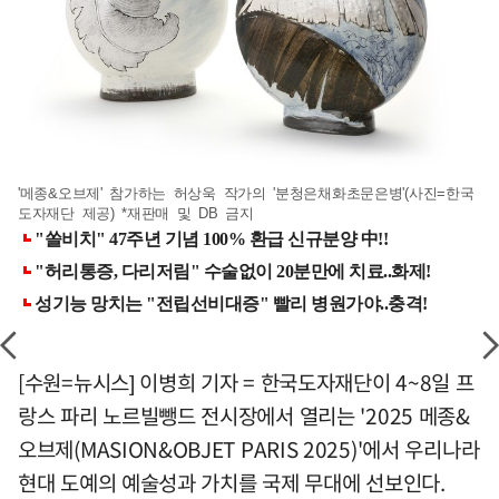
'메종&오브제' 참가하는 허상욱 작가의 '분청은채화초문은병'(사진=한국
도자재단 제공) *재판매 및 DB 금지
[수원=뉴시스] 이병희 기자 = 한국도자재단이 4~8일 프
랑스 파리 노르빌뺑드 전시장에서 열리는 '2025 메종&
오브제(MASION&OBJET PARIS 2025)'에서 우리나라
현대 도예의 예술성과 가치를 국제 무대에 선보인다.