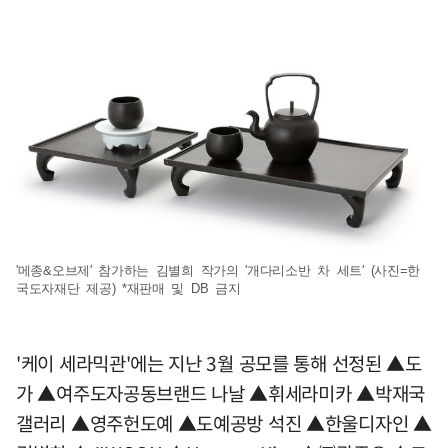
'메종&오브제' 참가하는 김별희 작가의 '개다리소반 차 세트' (사진=한
국도자재단 제공) *재판매 및 DB 금지
'케이 세라믹관'에는 지난 3월 공모를 통해 선정된 ▲도
가 ▲여주도자공동브랜드 나날 ▲휘세라미카 ▲박재국
갤러리 ▲영주헌도예 ▲도예공방 석진 ▲한울디자인 ▲