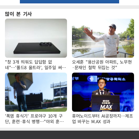
많이 본 기사
"창 3개 띄워도 답답함 없
오세훈 "용산공원 아파트, 노무현
네"…'폴드8 울트라', 일주일 써보
·문재인 철학 뒤집는 것"
니
'폭염 휴식기' 프로야구 10개 구
휴머노이드부터 AI공장까지…제조
단, 훈련·휴식 병행…"야외 훈련
업 바꾸는 M.AX 성과
해도 안전 최우선"