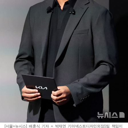
[서울=뉴시스] 배훈식 기자 = 박재연 기아넥스트디자인외장1팀 책임이