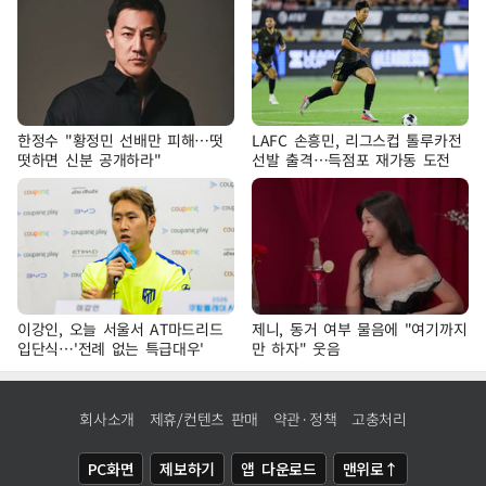
한정수 "황정민 선배만 피해…떳
LAFC 손흥민, 리그스컵 톨루카전
떳하면 신분 공개하라"
선발 출격…득점포 재가동 도전
이강인, 오늘 서울서 AT마드리드
제니, 동거 여부 물음에 "여기까지
입단식…'전례 없는 특급대우'
만 하자" 웃음
회사소개
제휴/컨텐츠 판매
약관·정책
고충처리
PC화면
제보하기
앱 다운로드
맨위로↑