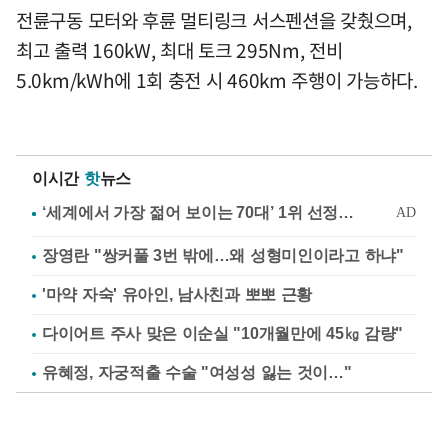
전륜구동 모터와 후륜 멀티링크 서스펜션을 갖췄으며,
최고 출력 160kW, 최대 토크 295Nm, 전비
5.0km/kWh에 1회 충전 시 460km 주행이 가능하다.
이시간
핫
뉴스
장영란 "쌍커풀 3번 밖에…왜 성형미인이라고 하냐"
'마약 자숙' 유아인, 남사친과 뽀뽀 근황
다이어트 주사 맞은 이순실 "10개월만에 45㎏ 감량"
유혜정, 자궁적출 수술 "여성성 잃는 것이…"