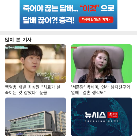
많이 본 기사
백혈병 재발 최성원 "치료가 날
'서준맘' 박세미, 연하 남자친구와
죽이는 것 같았다" 눈물
열애 "결혼 생각도"