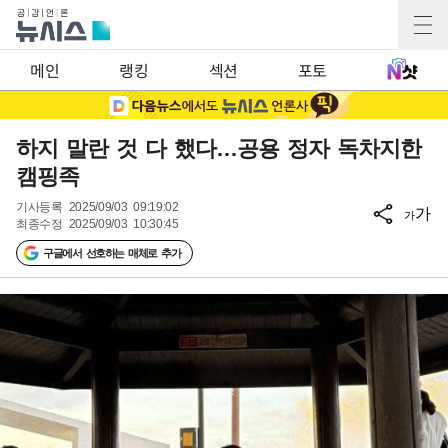
메인
랭킹
섹션
포토
하지 말란 것 다 했다…공용 정자 독차지한
캠핑족
기사등록
2025/09/03 09:19:02
가
가
최종수정
2025/09/03 10:30:45
구글에서 선호하는 매체로 추가