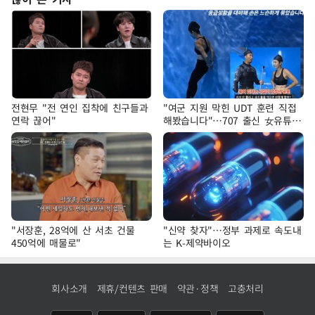
전현무 "전 연인 집착에 친구들과
"여군 지원 막힌 UDT 훈련 직접
연락 끊어"
해봤습니다"…707 출신 女유튜버
'완벽 소화'
"서장훈, 28억에 산 서초 건물
"신약 찾자"…정부 과제로 속도내
450억에 매물로"
는 K-제약바이오
회사소개
제휴/컨텐츠 판매
약관·정책
고충처리