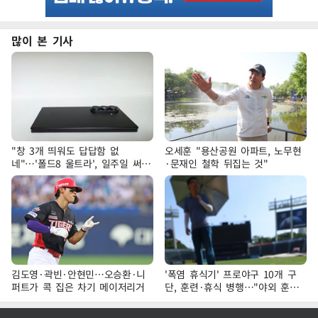
많이 본 기사
"창 3개 띄워도 답답함 없
오세훈 "용산공원 아파트, 노무현
네"…'폴드8 울트라', 일주일 써보
·문재인 철학 뒤집는 것"
니
김도영·곽빈·안현민…오승환·니
'폭염 휴식기' 프로야구 10개 구
퍼트가 콕 집은 차기 메이저리거
단, 훈련·휴식 병행…"야외 훈련
해도 안전 최우선"