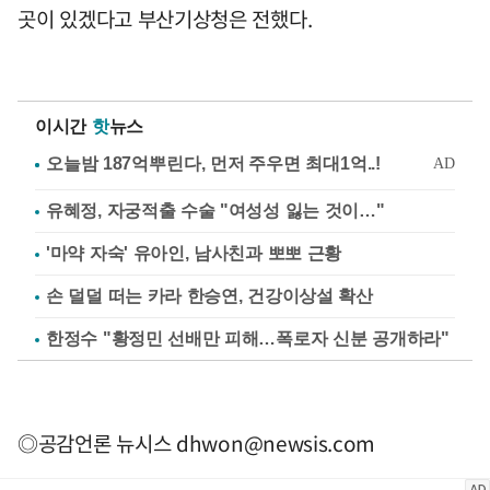
곳이 있겠다고 부산기상청은 전했다.
이시간
핫
뉴스
유혜정, 자궁적출 수술 "여성성 잃는 것이…"
'마약 자숙' 유아인, 남사친과 뽀뽀 근황
손 덜덜 떠는 카라 한승연, 건강이상설 확산
한정수 "황정민 선배만 피해…폭로자 신분 공개하라"
◎공감언론 뉴시스
dhwon@newsis.com