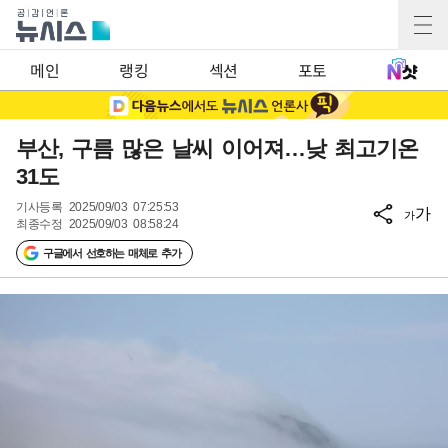
메인
랭킹
섹션
포토
부산, 구름 많은 날씨 이어져…낮 최고기온
31도
기사등록
2025/09/03 07:25:53
가
가
최종수정
2025/09/03 08:58:24
구글에서 선호하는 매체로 추가