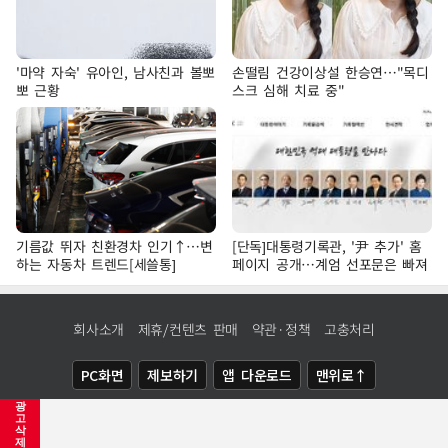
'마약 자숙' 유아인, 남사친과 볼뽀
손떨림 건강이상설 한승연…"목디
뽀 근황
스크 심해 치료 중"
기름값 뛰자 친환경차 인기↑…변
[단독]대통령기록관, '尹 추가' 홈
하는 자동차 트렌드[세쓸통]
페이지 공개…계엄 선포문은 빠져
회사소개
제휴/컨텐츠 판매
약관·정책
고충처리
PC화면
제보하기
앱 다운로드
맨위로↑
광
COPYRIGHTⓒ
NEWSIS
ALL RIGHTS RESERVED.
고
삭
제