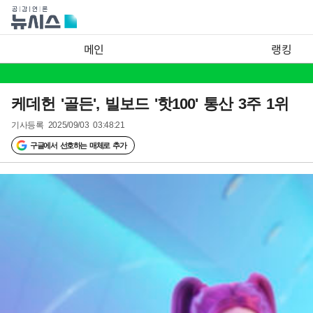
메인
랭킹
케데헌 '골든', 빌보드 '핫100' 통산 3주 1위
기사등록
2025/09/03 03:48:21
구글에서 선호하는 매체로 추가