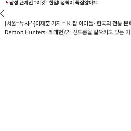
[서울=뉴시스]이재훈 기자 = K-팝 아이돌·한국의 전통 문
Demon Hunters·케데헌)'가 신드롬을 일으키고 있는 가