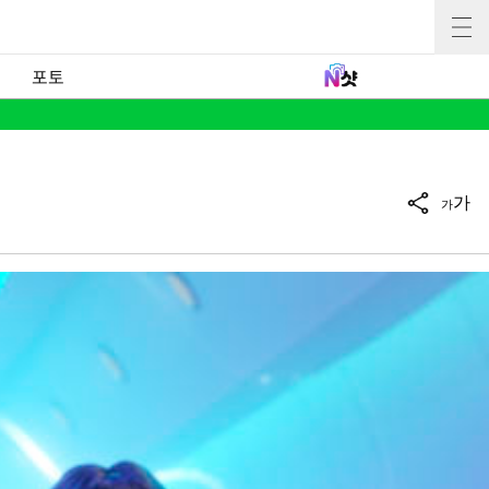
포토
가
가