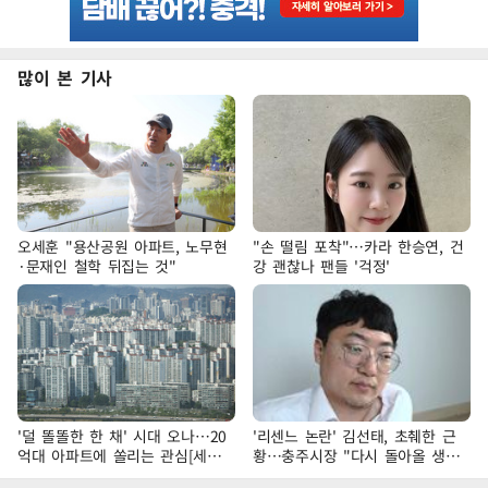
많이 본 기사
오세훈 "용산공원 아파트, 노무현
"손 떨림 포착"…카라 한승연, 건
·문재인 철학 뒤집는 것"
강 괜찮나 팬들 '걱정'
'덜 똘똘한 한 채' 시대 오나…20
'리센느 논란' 김선태, 초췌한 근
억대 아파트에 쏠리는 관심[세제
황…충주시장 "다시 돌아올 생
개편, 그 이후②]
각?"